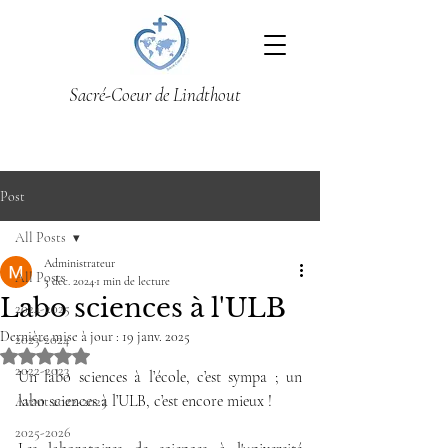
Sacré-Coeur de Lindthout
Post
All Posts
Administrateur
All Posts
3 déc. 2024
1 min de lecture
Labo sciences à l'ULB
2024-2025
Dernière mise à jour :
19 janv. 2025
2023-2024
Noté NaN étoiles sur 5.
2022-2023
Un labo sciences à l’école, c’est sympa ; un 
labo sciences à l’ULB, c’est encore mieux ! 
Avant 2022-2023
2025-2026