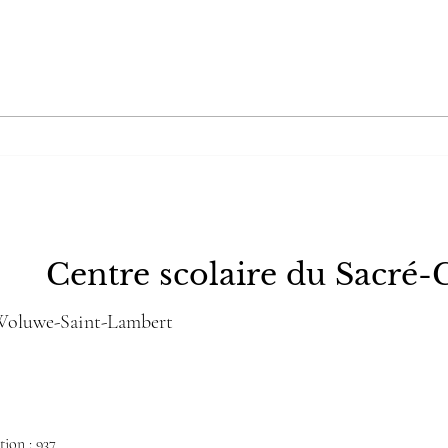
Le Roi démon du 6eme
Les 
ciel
l’hô
Centre scolaire du Sacré-
 Woluwe-Saint-Lambert
ion : 937