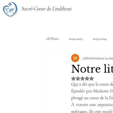
Sacré-Coeur de Lindthout
All Posts
2024-2025
2023-2024
Administrateur
24 ma
Notre li
Noté NaN étoiles sur 
Qui a dit que le cours de
Épaulés par Madame Dal
plongé au coeur de la lit
À travers une expositio
métrages. Ils ont recréé