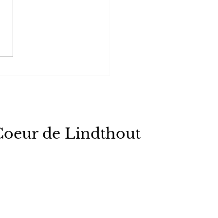
2i sur la balcon de
tel de ville
Coeur de Lindthout