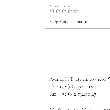
Ajouter une note
Lindthout Gazette n°6
Rédigez un commentaire...
Avenue H. Dietrich, 20 - 1200
Tel : +32 (0)2 736.00.94
Fax : +32 (0)2 732.00.47
N° FASE siège : 514 ; N° FASE implantat