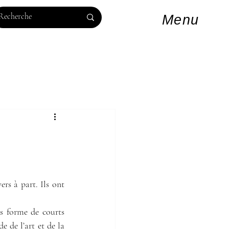
Log In
Menu
s à part. Ils ont 
s forme de courts 
 de l’art et de la 