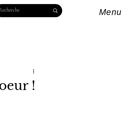
Log In
Menu
oeur !