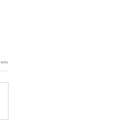
 note
Roi démon du 6eme