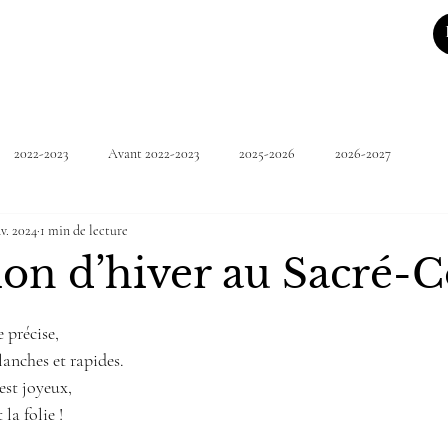
2022-2023
Avant 2022-2023
2025-2026
2026-2027
v. 2024
1 min de lecture
ion d’hiver au Sacré-C
5.
 précise, 
lanches et rapides. 
 est joyeux, 
la folie !