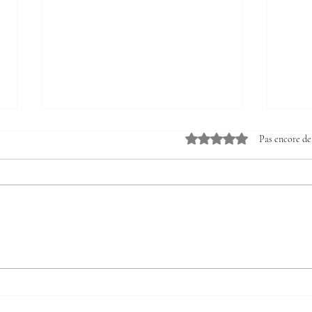
Noté 0 étoile sur 5.
Pas encore de
Notre littérature
Le 
ciel