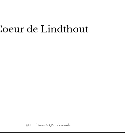
Coeur de Lindthout
©P.Lambinon & Q.Vandevoorde