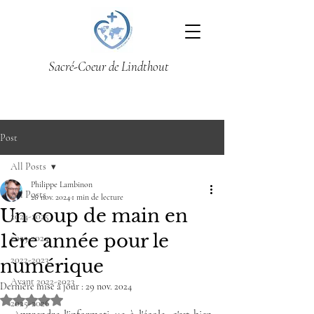
Sacré-Coeur de Lindthout
Post
All Posts
Philippe Lambinon
All Posts
26 nov. 2024
1 min de lecture
Un coup de main en
2024-2025
1ère année pour le
2023-2024
2022-2023
numérique
Avant 2022-2023
Dernière mise à jour :
29 nov. 2024
Noté NaN étoiles sur 5.
2025-2026