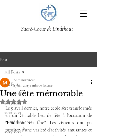
Sacré-Coeur de Lindthout
Post
All Posts
Administrateur
All Posts
23 avr. 2025
1 min de lecture
Une fête mémorable
2024-2025
Noté NaN étoiles sur 5.
2023-2024
Le 5 avril dernier, notre école s'est transformée 
2022-2023
en un véritable lieu de fête à l'occasion de 
Avant 2022-2023
"
Lindthout en fête
". Les visiteurs ont pu 
profiter d'une variété d'activités amusantes et 
2025-2026