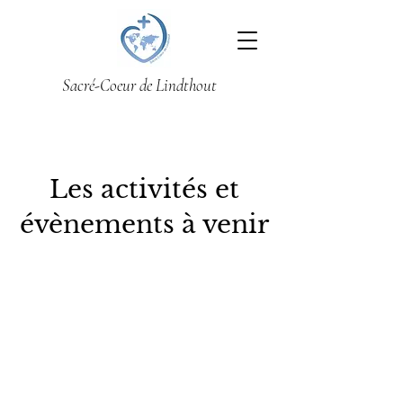
Sacré-Coeur de Lindthout
Les activités et
évènements à venir