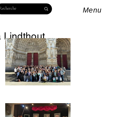
Log In
Menu
à Lindthout