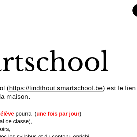
rtschool
l (
https://lindthout.smartschool.be
) est le lien
 la maison.
e
élève
pourra (
une fois par jour
)
al de classe),
oirs,
vec les syllabus et du contenu enrichi,