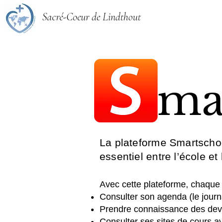
Sacré-Coeur de Lindthout
ma
S
La plateforme Smartschoo
essentiel entre l’école et
Avec cette plateforme, chaqu
Consulter son agenda (le journ
Prendre connaissance des dev
Consulter ses sites de cours a