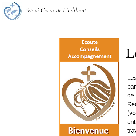
Sacré-Coeur de Lindthout
L
Le
par
de 
Re
(vo
en
tra