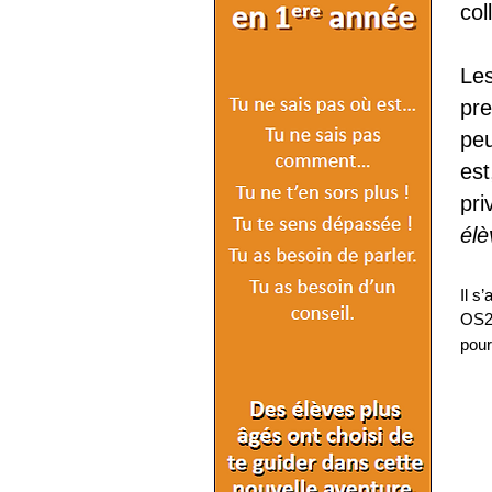
col
Le
pr
pe
es
pri
élè
Il s
OS2 
pour