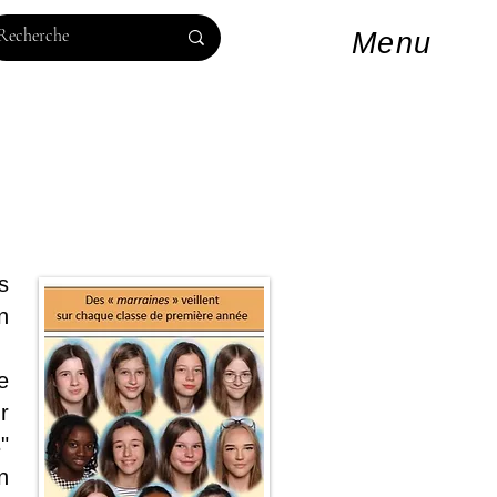
Log In
Menu
s
n
e
r
"
n