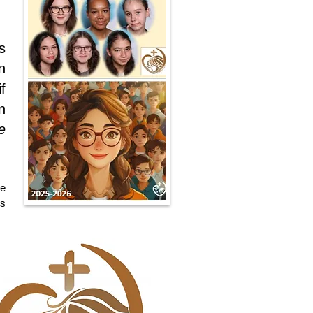
s
n
f
n
e
de
es