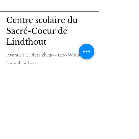
Centre scolaire du
Sacré-Coeur de
Lindthout
Avenue H. Dietrich, 20 - 1200 Woluwe-
Saint-Lambert
Tel :
+32 (0)2 736.00.94
Fax :
+32 (0)2 732.00.47
N° FASE siège : 514 ; N° FASE implantation :
937