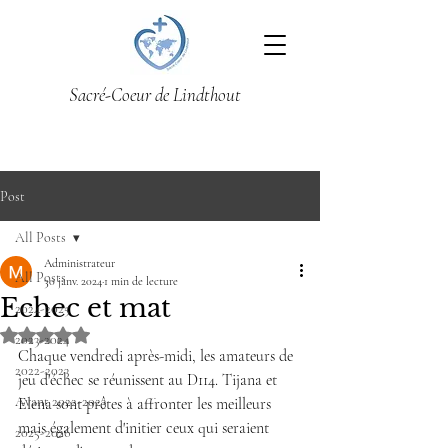
Sacré-Coeur de Lindthout
Post
All Posts
Administrateur
All Posts
30 janv. 2024
1 min de lecture
Echec et mat
2024-2025
Noté NaN étoiles sur 5.
2023-2024
Chaque vendredi après-midi, les amateurs de 
2022-2023
jeu d'échec se réunissent au D114. Tijana et 
Avant 2022-2023
Elena sont prêtes à affronter les meilleurs 
mais également d'initier ceux qui seraient 
2025-2026