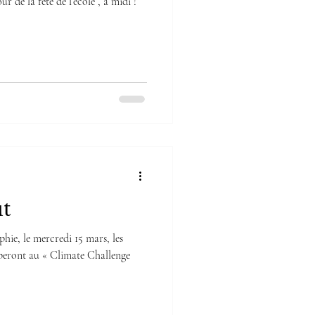
ur de la fête de l’école , à midi !
t
hie, le mercredi 15 mars, les