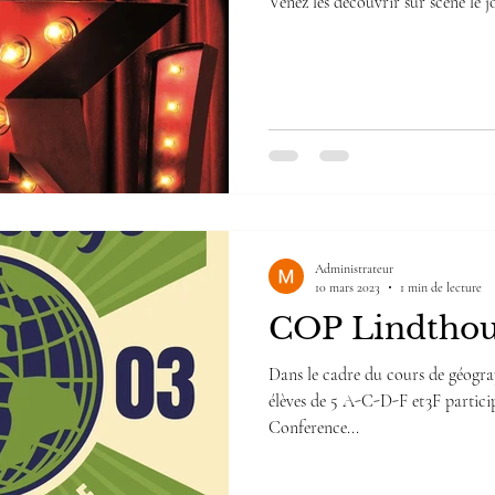
Venez les découvrir sur scène le jo
Administrateur
10 mars 2023
1 min de lecture
COP Lindthou
Dans le cadre du cours de géograp
élèves de 5 A-C-D-F et 3F participeront au « Climate Challenge
Conference...