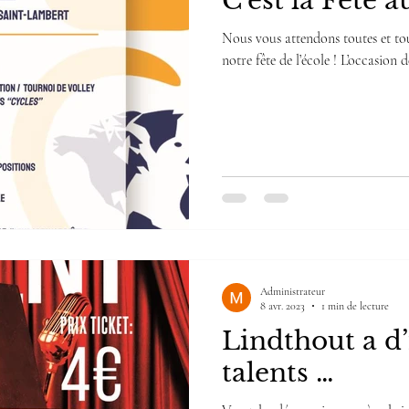
C’est la Fête 
Nous vous attendons toutes et tou
notre fête de l’école ! L’occasion 
Administrateur
8 avr. 2023
1 min de lecture
Lindthout a d
talents …