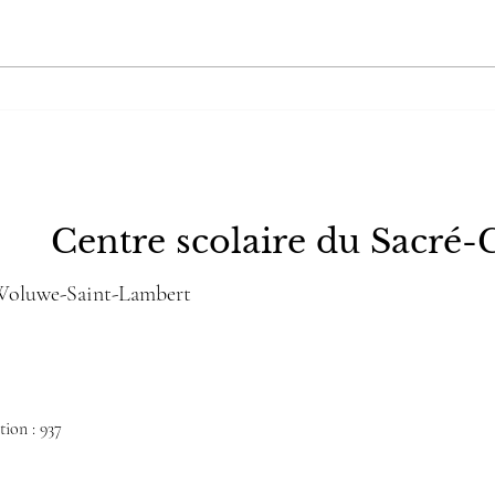
Théâ
Voyage des 6e dans les
Pouilles
Centre scolaire du Sacré-
 Woluwe-Saint-Lambert
ion : 937