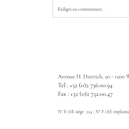
Visite du Sacré-Coeur de
Rédigez un commentaire...
Pressbaum (Autriche)
Avenue H. Dietrich, 20 - 1200
Tel : +32 (0)2 736.00.94
Fax : +32 (0)2 732.00.47
N° FASE siège : 514 ; N° FASE implantat