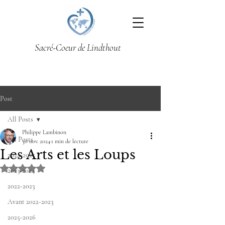
Sacré-Coeur de Lindthout
Post
All Posts
Philippe Lambinon
All Posts
30 nov. 2024
1 min de lecture
Les Arts et les Loups
2024-2025
Noté NaN étoiles sur 5.
2023-2024
2022-2023
Avant 2022-2023
2025-2026