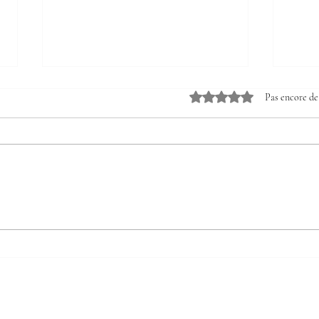
Noté 0 étoile sur 5.
Pas encore de
Un tournoi de UNO
Lind
palpitant en Première !
Made
notr