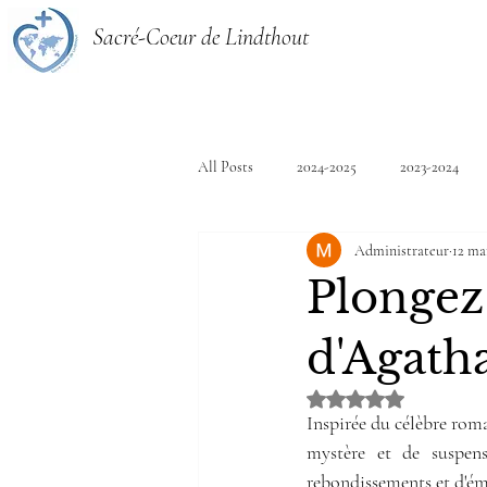
Sacré-Coeur de Lindthout
All Posts
2024-2025
2023-2024
Administrateur
12 ma
Plongez 
d'Agatha
Noté NaN étoiles sur 
Inspirée du célèbre rom
mystère et de suspens
rebondissements et d'ém