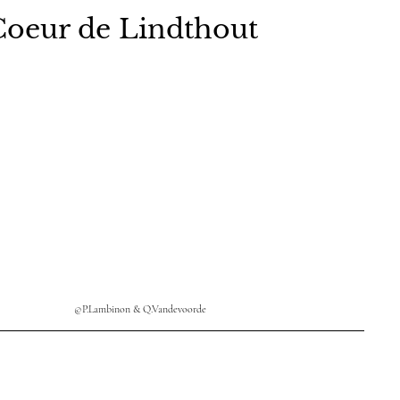
Coeur de Lindthout
©P.Lambinon & Q.Vandevoorde