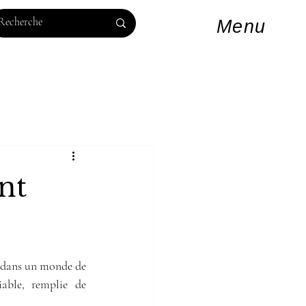
Log In
Menu
nt
a dans un monde de 
able, remplie de 