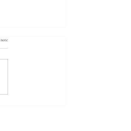
 note
thout célèbre
leine-Sophie Barat,
e fondatrice