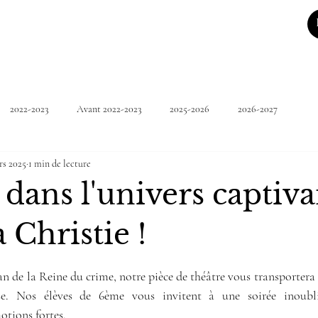
2022-2023
Avant 2022-2023
2025-2026
2026-2027
rs 2025
1 min de lecture
dans l'univers captiva
 Christie !
5.
an de la Reine du crime, notre pièce de théâtre vous transporter
e. Nos élèves de 6ème vous invitent à une soirée inoubli
otions fortes.