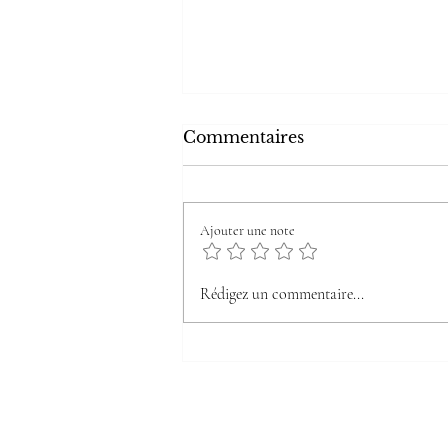
Commentaires
Ajouter une note
Bourse aux livres ce
Rédigez un commentaire...
vendredi 27